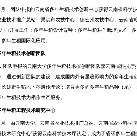
ne
黄光福
胡凤益
生稻分子标记辅助选择育种（
MAS
）技术，已经在多年生稻品种
9
月，团队申报的云南省多年生稻技术创新中心获得云南省科学
生稻的栽培方法
获国家发明专利授权
。
农业技术推广总站、景洪市农技中心、德宏州农技中心、云南省
方向开展工作：多年生稻设计育种；多年生稻耕作栽培技术；多
生稻技术
入选联合国粮农组织2018“国际农业技术创新技术”，
http
；多年生稻国际化应用。
入选云南省农业农村厅十大秋粮主推技术。
多年生稻技术创新团队
生稻技术已经在全国南方的浙江、江西、河南、湖北、湖南、福
017-2018
年的试验结果，在浙江、江西、湖北、福建、广东、
，团队申报的云南大学多年生稻技术省创新团队获云南省科技厅
标：通过创新团队的建设，建成国内外有显著影响力的多年生稻
2
年止，多年生稻技术已经在贵州、广西、云南累计试验示范面
争
秦世雯
邵林
的长雄野生稻地下茎遗传理论；培育更多的多年生稻品种（系）
爱。
多年生稻技术为稻作生产服务。
8
年起，多年生稻技术已经在老挝、缅甸、柬埔寨、越南、泰国
达等非洲国家开始试验工作，在一带一路沿线国家（
多年生稻工程技术研究中心
14
个国家）
8
月，由云南大学、云南省农业技术推广总站、云南省农业科学院
程技术研究中心”获得云南科学技术厅认定，成为了省级多年生稻
稻相关视频（持续更新）