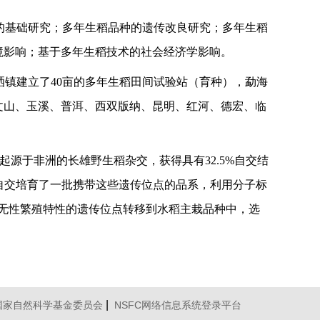
性的基础研究；多年生稻品种的遗传改良研究；多年生稻
境影响；基于多年生稻技术的社会经济学影响。
嘎洒镇建立了40亩的多年生稻田间试验站（育种），勐海
文山、玉溪、普洱、西双版纳、昆明、红河、德宏、临
和起源于非洲的长雄野生稻杂交，获得具有32.5%自交结
自交培育了一批携带这些遗传位点的品系，利用分子标
）技术，把长雄野生稻无性繁殖特性的遗传位点转移到水稻主栽品种中，选
|
国家自然科学基金委员会
NSFC网络信息系统登录平台