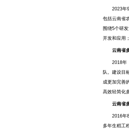
Ada
了一套多年
2023
年
术
一种多年
包括云南省
围绕
5
4.
个研发
多年
开发和应用
并连续3年
云南省
5.
多年
工作。根据
2
2018
年
队。建设目
6.
到
202
李
成更加完善
种植户的喜
高效轻简化
7.
自
201
心）、乌干
云南省
2016
年
多年生稻工
多年生