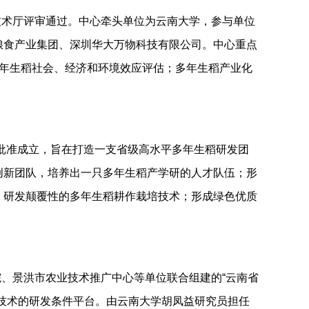
黄立钰
雷贵杰
改良中得到快速应用。
2021
年，多年生稻配套栽培技
技术厅评审通过。中心牵头单位为云南大学，参与单位
粮食产业集团、深圳华大万物科技有限公司。中心重点
年生稻社会、经济和环境效应评估；多年生稻产业化
://www.fao.org/agroecology/database/detail/en/c/1142613/
，
建、广东、广西、贵州、云南等
10
个省市开展试验示范
广西、贵州等省可进一步推广应用。
批准成立，旨在打造一支省级高水平多年生稻研发团
创新团队，培养出一只多年生稻产学研的人才队伍；形
积超
20
万亩，具有良好的社会、经济和生态效益，深受
张静
张石来
；研发颠覆性的多年生稻耕作栽培技术；形成绿色优质
、孟加拉等南亚东南亚国家及科特迪瓦（非洲稻作中
表现出良好的发展势头。
、景洪市农业技术推广中心等单位联合组建的“云南省
2023年1月更新
技术的研发条件平台。由云南大学胡凤益研究员担任