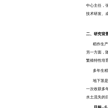
中心主任，
技术研发、
张
二、研究背
稻作生
另一方面，随
繁殖特性培
多年生
地下茎是
一次收获多
水土流失的
目标
-