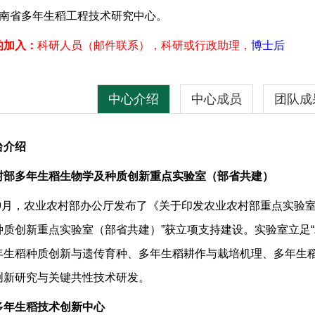
南省多年生稻工程技术研究中心。
的加入：
科研人员（邮件联系），科研或行政助理，
博士后
中心介绍
中心成员
团队成
台介绍
先后在
PNAS
、
Science
、
Nature Sustainability
、
Molecular Plant
原创性研究成果，
村部多年生稻生物学及种质创新重点实验室（部省共建）
、王坤、敖若寅……
入选
science
2022
年度十大科学突破
（近年来
PR23、PR24、PR25、PR101、PR107等多年生稻品种，其
9
月，农业农村部办公厅发布了《关于印发农业农村部重点实验室
质创新重点实验室（部省共建）”获立项支持建设。实验室立足“
员会审定，获得了审定证书（滇审稻2018033），是全球第一
学生
年生稻种质创新与遗传育种、多年生稻耕作与栽培机理、多年生
020年，
云大
25
（PR25）和
云大
107
（PR107）也通过了云南
杨智梅、刘溥……
创新研究与关键共性技术研发。
42）。2022年，“多年生稻23”品种入选农业农村部水稻生产主导品
 Melaku
多年生稻技术创新中心
长雄野生稻无性繁殖特性培育多年生稻
技术
于
2018
年获得国家发