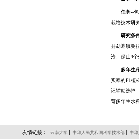
任务
-
栽培技术研
研究条
县勐遮镇曼
沧、保山9
多年生
实率的F1
记辅助选择（Mo
育多年生水
友情链接：
|
|
云南大学
中华人民共和国科学技术部
中华