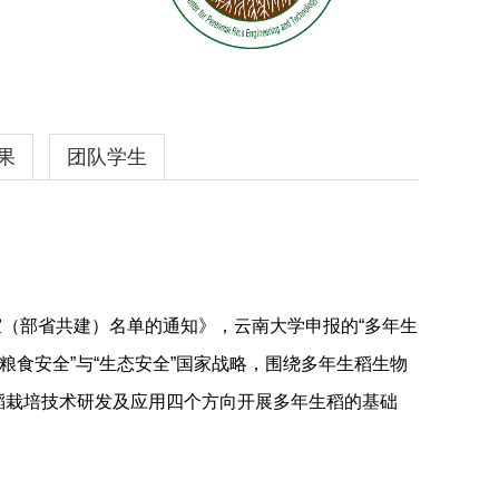
果
团队学生
、
Field Crops Research
等期刊发表了水稻多年生性理
中国唯一入选的研究成果）。
中
（部省共建）名单的通知》，云南大学申报的“多年生
多年生稻
23
（PR23）于2018年通过了云南省农作物
粮食安全”与“生态安全”国家战略，围绕多年生稻生物
个获得审定的多年生稻品种，在多年生作物育种上具有里
稻栽培技术研发及应用四个方向开展多年生稻的基础
省农作物品种审定委员会审定（滇审稻2020041、滇审
种清单 。
明专利授权并获
2021
年云南省技术发明一等奖
。形成