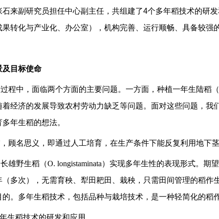
张石来副研究员担任中心副主任，共组建了
4
个多年稻技术的研发
成果转化与产业化、办公室），机构完善、运行顺畅、具备较强
毅
张玉娇
景及目标使命
产过程中，面临两个方面的主要问题。一方面，种植一年生陆稻
着经济的发展导致农村劳动力缺乏等问题。面对这些问题，我们提出了利用长
育多年生稻的想法。
稻，顾名思义，即通过人工培育，在生产条件下能反复利用地下
长雄野生稻（O. longistaminata）实现多年生性的表现
年（多次），无需育秧、犁田耙田、栽秧，只需田间管理的稻作
目的。多年生稻技术，包括品种与栽培技术，是一种轻简化的稻
-多年生稻技术的研发和应用。