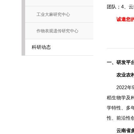
团队；
4
、云
工业大麻研究中心
诚邀您
作物表观遗传研究中心
科研动态
一、研发平
在校生
1.
团队
论和应用的
农业农
李凌宏
2022
2.
培育了
年
稻生物学及种
品种审定委
已毕业
学特性、多
程碑意义。2
程卯、
性、前沿性
稻20200
Getachew
云南省
3.
利用