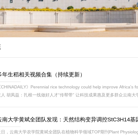
态
多年生稻相关视频合集（持续更新）
CHINADAILY》Perennial rice technology could help improve A
技人 胡凤益：扎根一线做好人才“传帮带” 让科技成果惠及更多群众云南大学
传（Science Breakthrough Sessions）https://meetings.aaas.org/pro
》-2023CCTV2消费主张-20230306版纳电视台...
云南大学黄斌全团队发现：天然结构变异调控StC3H14
日，云南大学农学院黄斌全团队在植物科学领域TOP期刊Plant Physiology（5YIF 