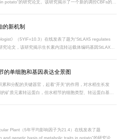
nt pathway in potato”的研究论文。该研究揭示了一个新的调控CBFs的转
，并在低温生长条件下显著提高单株产量，为马铃薯耐寒育种提供了
起始的新机制
（5YIF=10.3）在线发表了题为“StLAX5 regulates
ivity of potato”的研究论文，该研究揭示生长素内流转运载体编码基因StLAX5
与产量，为马铃薯产量改良提供了新的基因靶点。马铃薯
析水稻节的单细胞和基因表达全景图
积累和分配的关键器官，起着“开关”的作用，对水稻生长发
用的矿质元素转运蛋白，但水稻节的细胞类型、转运蛋白基因
鉴定和功能研究。近日，Genome Biology（5年IF
r Plant（5年平均影响因子为21.4）在线发表了题
on and genetic basis of metabolic traits in potato”的研究论