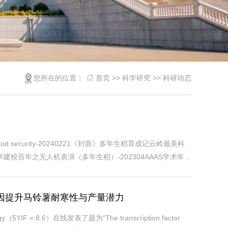
您所在的位置：
首页
>>
科学研究
>>
科研动态
frica's food security-20240221《封面》多年生稻育成记云岭最美科
建校百年之无人机表演（多年生稻）-202304AAAS学术年会
gram/science-breakthroughs/ -202303CCTV1《开讲
基因提升马铃薯耐寒性与产量潜力
= 8.6）在线发表了题为“The transcription factor