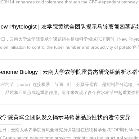
tC3H14 enhances cold tolerance through the CBF-depende
录因子StC3H14，通过激活CBF-COR信号途径增强马铃薯的耐寒性
的靶基因。马铃薯（Solanum tuberosum...
New Phytologist | 农学院黄斌全团队揭示马铃薯匍匐茎
日，云南大学农学院黄斌全课题组在植物科学领域TOP期刊《New Phytologist》
tolon initiation to control the tuber number and product
通过调控地下茎节点数量，改变匍匐茎发生位点数量，进而调控块茎数目
Solanum tuberosum）是我国第四大粮食...
Genome Biology | 云南大学农学院雷贵杰研究组解
水稻的节（node）连接根系、节间、叶、分蘖等器官，是控制养分运输、
育、品质和产量形成起重要作用。近年来发现了多个在水稻节中起重要作
在节不同组织的系统表达模式等问题还不清楚，限制了水稻节中新的转运蛋白基因的
 16.3）发表了题为“Functional characteriza...
农学院黄斌全团队发文揭示马铃薯品质性状的遗传变异
近日，云南大学农学院黄斌全研究员课题组在植物科学领域TOP期刊Molecula
“Graph-based pangenome provides insights into the structural variati