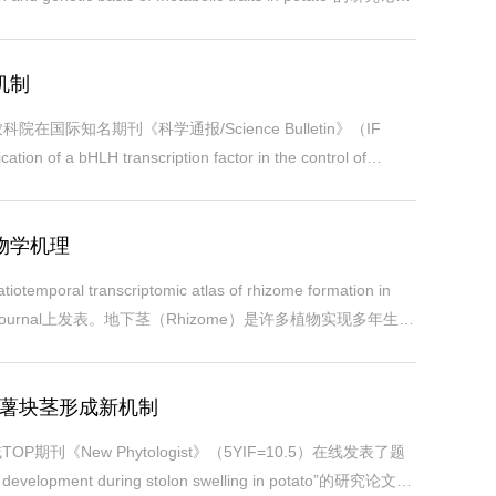
的结构变异，对马铃薯块茎代谢物进行了全基因组关联分析，
机制
知名期刊《科学通报/Science Bulletin》（IF
on of a bHLH transcription factor in the control of
章报道了OsbHLH59通过可变剪切产生不同转录本来调控水稻生长发育和抗旱
物学机理
scriptomic atlas of rhizome formation in
ology Journal上发表。地下茎（Rhizome）是许多植物实现多年生的
）具有发达的地下茎，表现出极强的无性繁殖特性，与稻属（Oryza
马铃薯块茎形成新机制
《New Phytologist》（5YIF=10.5）在线发表了题
ast development during stolon swelling in potato”的研究论文，