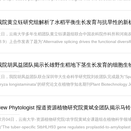
文，该研究构建了覆盖整个马铃薯组的泛基因组/图基因组，利用全基因组
发现了系列马铃薯块茎重要代谢物的关...
我院黄立钰研究组解析了水稻平衡生长发育与抗旱性的新
近日，云南大学多年生稻团队黄立钰课题组联合中国农科院作科所和河南农科院在国际
8.9）上合作发表了题为“Alternative splicing drives the functional diversificati
rowth and drought resistance in rice”的研究论文。该文
性平衡的分子机制。植物的固...
我院胡凤益团队揭示长雄野生稻地下茎生长发育的细胞生
日，我院胡凤益团队联合深圳华大生命科学研究院刘欢团队完成题为“Spatiotemporal tran
ryza longistaminata”的研究论文在植物学知名期刊Plant Biotechn
重要器官之一。起源于非洲的长雄野生稻（Oryza longistaminata
.）的亚洲栽培稻（O. sativa）同属...
New Phytologist 报道资源植物研究院黄斌全团队揭示
2月04日，云南大学-资源植物研究院/农学院黄斌全课题组在植物科学领域TOP期刊
“The tuber-specific StbHLH93 gene regulates proplastid-to-amylopl