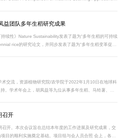
（https://doi.org/10.3390/rs15010007）。资源植物研究院
道我院胡凤益团队多年生稻研究成果
ture Sustainability发表了题为“多年生稻的可持续
ial of perennial rice的研究论文，并同步发表了题为“多年生稻变革促进
le farming的研究简报，详细报道了该团队20多年来坚持和探索多年生稻的培
学术交流，资源植物研究院/农学院于2022年1月10日在地球科
长主持。学术年会上，胡凤益等九位从事多年生稻、马铃薯、芸
全院师生作了精彩的学术报告。全院师生积极参与，对各自感
明召开
在昆明召开。本次会议旨在总结本年度的工作进展及研究成果，交
项目的顺利实施奠定基础。项目组与会人员合照 会上，各单