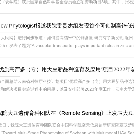
院（农学院）获批国家自然科学基金委员会立项资助项目8项。其中，张石
三位老师获批面上项目，李争、黄会斌和杨阳三位老师获批地区科学基金
织指导下，我院高度重视国家基金项目申报工作...
New Phytologist报道我院雷贵杰组发现首个可创制高
【人民网】进行同步报道：如何提高稻米中的锌含量 研究有了新发现 近日，我院多年
0.5）发表了题为“A vacuolar transporter plays important roles in zin
水稻液泡膜定位的锌转运蛋白OsMTP1在提高稻米Zn含量、降低稻米Cd
害世界约17%人口的健康，Zn被认为是...
“优质高产多（专）用大豆新品种选育及应用”项目2022
为全面总结云南省科技厅科技计划项目“优质高产多（专）用大豆新品种选育
验和解决项目实施过程中的问题，以及安排部署2023年度工作，云南大学及各
酒店召开了“优质高产多（专）用大豆新品种选育及应用”项目2022年度
容、主要考核指标及2022年取得的工作进展等...
我院大豆遗传育种团队在《Remote Sensing》上发表
近日，我院大豆遗传育种团队联合中国科学院空天信息创新研究院覃驭楚
“Toward Multi-Stage Phenotyping of Soybean with Multimodal UAV Se