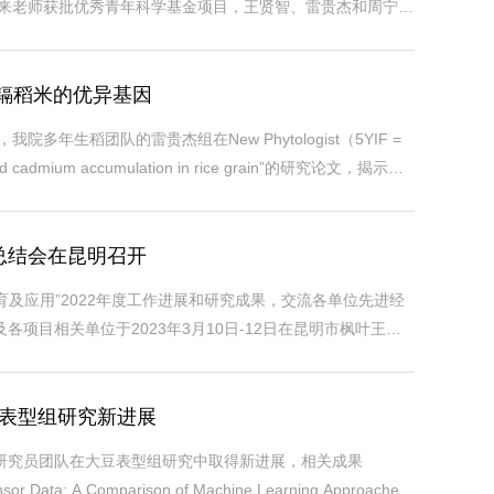
来老师获批优秀青年科学基金项目，王贤智、雷贵杰和周宁宁
项目，廉小平老师获批青年科学基金项目。在学校科技处的组
锌低镉稻米的优异基因
生稻团队的雷贵杰组在New Phytologist（5YIF =
c and cadmium accumulation in rice grain”的研究论文，揭示了
含量中的功能。锌（Zn）是生物必需的微量营养元素，缺锌危
年总结会在昆明召开
及应用”2022年度工作进展和研究成果，交流各单位先进经
项目相关单位于2023年3月10日-12日在昆明市枫叶王府
总结会。会上，项目负责人王贤智研究员汇报了项目主要研究内
大豆表型组研究新进展
研究员团队在大豆表型组研究中取得新进展，相关成果
nsor Data: A Comparison of Machine Learning Approaches