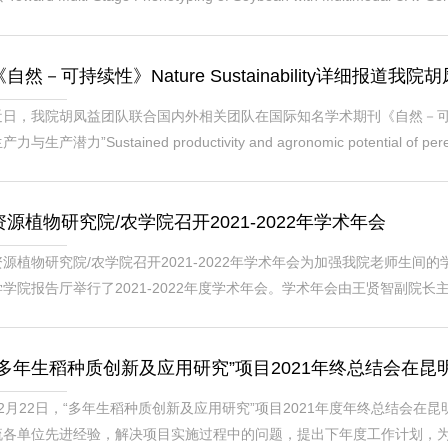
or Leaf Area Index Estimation”为题发表在国际知名期刊Remote Sensing
2019级硕士研究生张怡和杨一哲为该论文共...
《自然－可持续性》Nature Sustainability详细报
近日，我院胡凤益团队联合国内外相关团队在国际知名学术期刊《自然－可持续性》Na
产力与生产潜力”Sustained productivity and agronomic potent
持续农业”Switch to perennial rice promotes sustainab
育、创新、应用。多年生...
资源植物研究院/农学院召开2021-2022年学术年会
资源植物研究院/农学院召开2021-2022年学术年会为加强我院老师生间的
学学院报告厅举行了2021-2022年度学术年会。学术年会由王贤智副院
苔属作物、植物重金属代谢、花卉、草莓、工业大麻等相关领域的专家为
兴趣的学术问题进行积极踊跃提问，并进行了热烈...
“多年生稻种质创新及应用研究”项目2021年终总结会在昆
12月22日，“多年生稻种质创新及应用研究”项目2021年度年终总结会
流各单位先进经验，解决项目实施过程中的问题，提出下年度工作计划，为