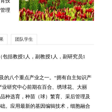
繁育技
后管理
果
团队学生
tia Horticulturae
，
Molecular Genetics and
（包括教授
1
人，副教授
1
人，副研究员
1
于球宿根花卉植物原创性研究成果
160
余
何金娣，黄荣荣，田洋波，李芳，刘亚昕，
，罗雨柔，杨晓雷，张锦堂，任东朋，姚苏
及的八个重点产业之一。
“
拥有自主知识产
合品种；‘雪佳人’、‘烟花’等多肉植物；‘耿
等绣球新品种；‘红臣’、‘十八春’、‘芮宁’等月
产业研究中心前期在百合、绣球花、大丽
用
。
，品种选育，种苗（球）繁育、采后管理及
技术，分子检测技术等。
基础。应用最新的基因编辑技术，细胞融合
周宁宁