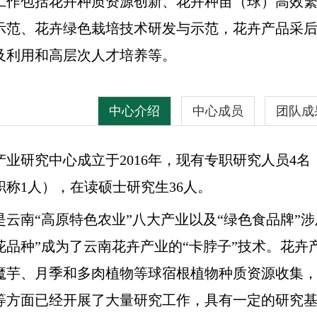
工作包括花卉种质资源创新、花卉种苗（球）高效
示范、花卉绿色栽培技术研发与示范，花卉产品采
及利用和高层次人才培养等。
中心介绍
中心成员
团队成
队先后在
Horticulture Research
，
Nature Plants
，
Scien
生：
产业研究中心成立于
2016
年，现有专职研究人员
4
名
 Mol Breeding, PLoS ONE, Euphytica
等期刊发表了关
职称
1
人），在读硕士研究生
36
人。
涵，张惠敏，魏怡，孙爱青，赵青青，杨冬，胡斌，
专著（教材）
8
部。
震，沈寿天，罗启旺，刘诗云，杨涛，简帅，冯露
是云南
“
高原特色农业
”
八大产业以及
“
绿色食品牌
”
涉
育了
62
个球宿根植物新品种，包括‘云樱’，‘云霞’
等
百
恺，周海燕
耿芋
1
号’，‘临芋
1
号’等魔芋植物；‘蓝色星球’、‘紫霞’
花品种
”
成为了云南花卉产业的
“
卡脖子
”
技术。花卉
。申报的一些植物新品种已经在云南主产区推广应
魔芋、月季和多肉植物等球宿根植物种质资源收集
报技术专利
68
项，包括球宿根植物种植技术，繁殖
等方面已经开展了大量研究工作，具有一定的研究
业学生：
尉
李永萍
刘海英