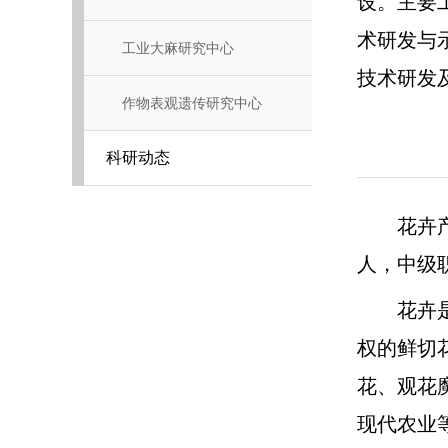
设。主要
术研发与
工业大麻研究中心
技术研发
作物表观遗传研究中心
科研动态
1
、团
在校
花卉
Genomics,
人，中级
李文
篇；出版
周静，田
花卉
2
、培
芋
怡，谭仲
2
号’，‘
权的鲜切
季新品种
花、观花
3
、
申
现代农业
已毕
吴学