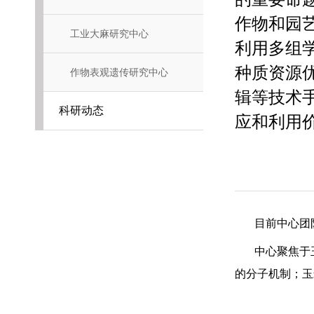
作物和园
工业大麻研究中心
利用多组
种质资源
作物表观遗传研究中心
辑等技术
科研动态
应和利用
目前中心团
近5年获得国家
在校学生：
Plant等国际主
中心聚焦于
的分子机制；玉