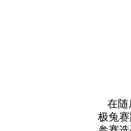
在随
极兔赛
参赛选