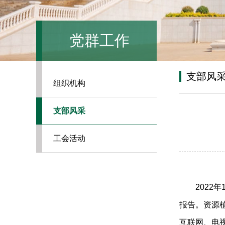
党群工作
支部风
组织机构
支部风采
工会活动
2022
年
报告。资源
互联网、电