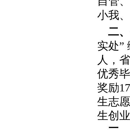
自管
小我
二、
实处
”
人，省
优秀
奖励
1
生志
生创