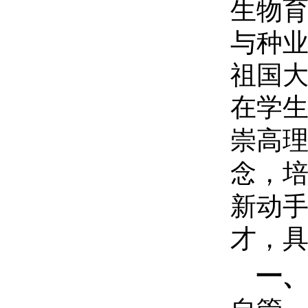
生物
与种
祖国
在学
崇高
念
，
新动
才，
一、