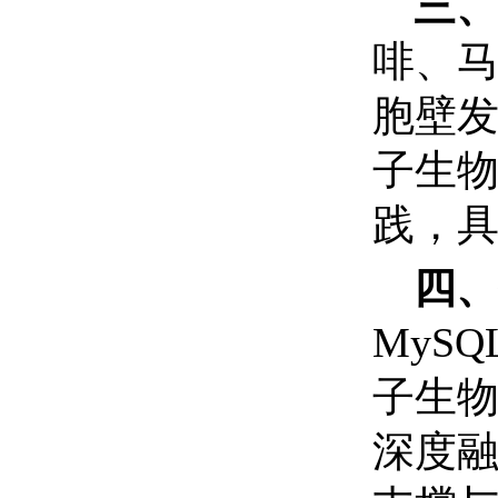
三
、
啡、
胞壁
子生
践，
四
、
MySQ
子生
深度