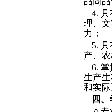
品商品
4.
具
理、文
力；
5.
具
产、农
6.
掌
生产生
和实际
四、
本专